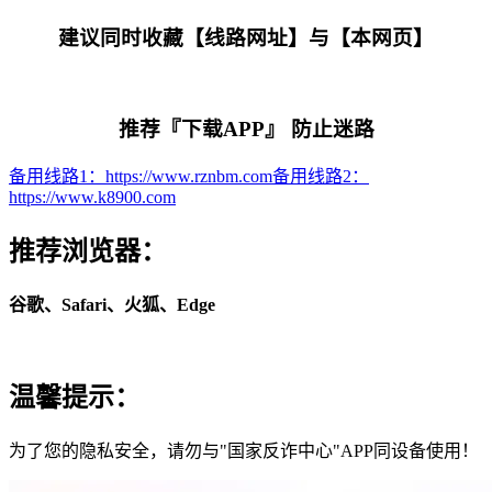
建议同时收藏【线路网址】与【本网页】
推荐『下载APP』 防止迷路
备用线路
1
：
https://www.rznbm.com
备用线路
2
：
https://www.k8900.com
推荐浏览器：
谷歌、Safari、火狐、Edge
温馨提示：
为了您的隐私安全，请勿与"国家反诈中心"APP同设备使用！