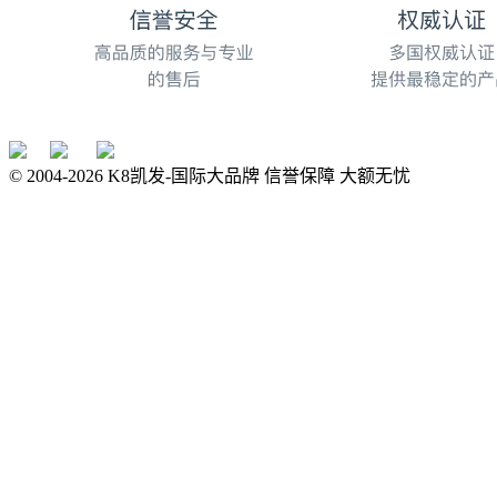
© 2004-
2026
K8凯发-国际大品牌 信誉保障 大额无忧