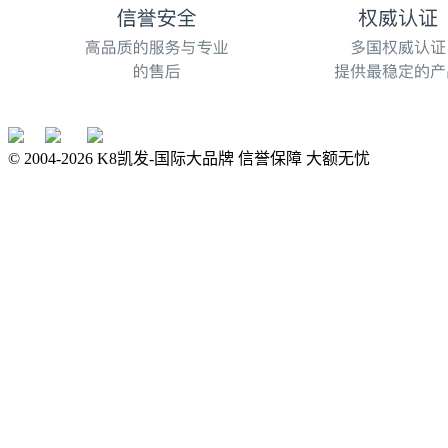
© 2004-
2026
K8凯发-国际大品牌 信誉保障 大额无忧