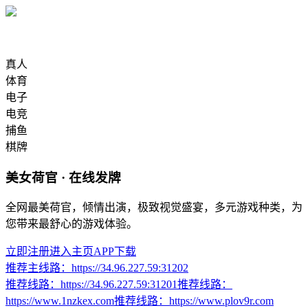
真人
体育
电子
电竞
捕鱼
棋牌
美女荷官 · 在线发牌
全网最美荷官，倾情出演，极致视觉盛宴，多元游戏种类，为
您带来最舒心的游戏体验。
立即注册
进入主页
APP下载
推荐主线路：
https://34.96.227.59:31202
推荐线路：
https://34.96.227.59:31201
推荐线路：
https://www.1nzkex.com
推荐线路：
https://www.plov9r.com