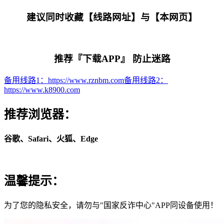
建议同时收藏【线路网址】与【本网页】
推荐『下载APP』 防止迷路
备用线路
1
：
https://www.rznbm.com
备用线路
2
：
https://www.k8900.com
推荐浏览器：
谷歌、Safari、火狐、Edge
温馨提示：
为了您的隐私安全，请勿与"国家反诈中心"APP同设备使用！