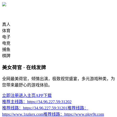
真人
体育
电子
电竞
捕鱼
棋牌
美女荷官 · 在线发牌
全网最美荷官，倾情出演，极致视觉盛宴，多元游戏种类，为
您带来最舒心的游戏体验。
立即注册
进入主页
APP下载
推荐主线路：
https://34.96.227.59:31202
推荐线路：
https://34.96.227.59:31201
推荐线路：
https://www.1nzkex.com
推荐线路：
https://www.plov9r.com