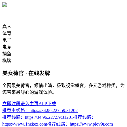
真人
体育
电子
电竞
捕鱼
棋牌
美女荷官 · 在线发牌
全网最美荷官，倾情出演，极致视觉盛宴，多元游戏种类，为
您带来最舒心的游戏体验。
立即注册
进入主页
APP下载
推荐主线路：
https://34.96.227.59:31202
推荐线路：
https://34.96.227.59:31201
推荐线路：
https://www.1nzkex.com
推荐线路：
https://www.plov9r.com