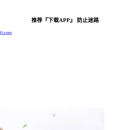
推荐『下载APP』 防止迷路
00.com