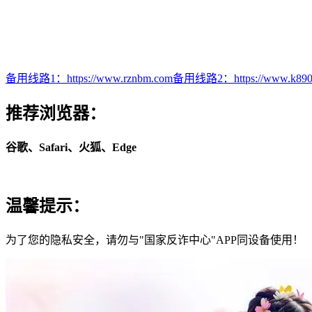
备用线路
1
：
https://www.rznbm.com
备用线路
2
：
https://www.k89
推荐浏览器：
谷歌、Safari、火狐、Edge
温馨提示：
为了您的隐私安全，请勿与"国家反诈中心"APP同设备使用！