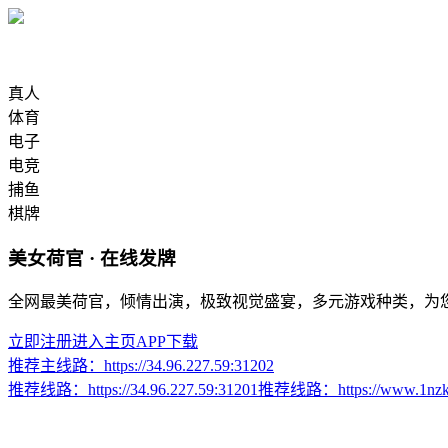
真人
体育
电子
电竞
捕鱼
棋牌
美女荷官 · 在线发牌
全网最美荷官，倾情出演，极致视觉盛宴，多元游戏种类，为
立即注册
进入主页
APP下载
推荐主线路：
https://34.96.227.59:31202
推荐线路：
https://34.96.227.59:31201
推荐线路：
https://www.1nz