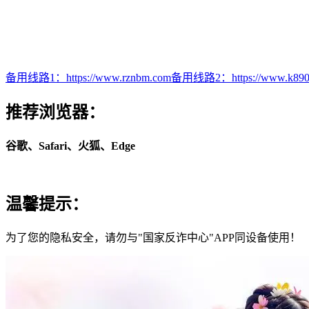
备用线路
1
：
https://www.rznbm.com
备用线路
2
：
https://www.k89
推荐浏览器：
谷歌、Safari、火狐、Edge
温馨提示：
为了您的隐私安全，请勿与"国家反诈中心"APP同设备使用！