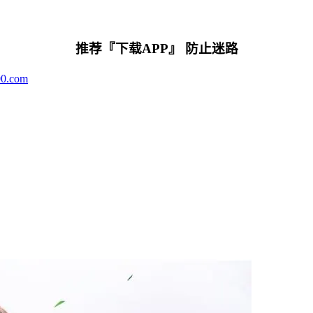
推荐『下载APP』 防止迷路
00.com