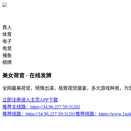
真人
体育
电子
电竞
捕鱼
棋牌
美女荷官 · 在线发牌
全网最美荷官，倾情出演，极致视觉盛宴，多元游戏种类，为
立即注册
进入主页
APP下载
推荐主线路：
https://34.96.227.59:31202
推荐线路：
https://34.96.227.59:31201
推荐线路：
https://www.1nz